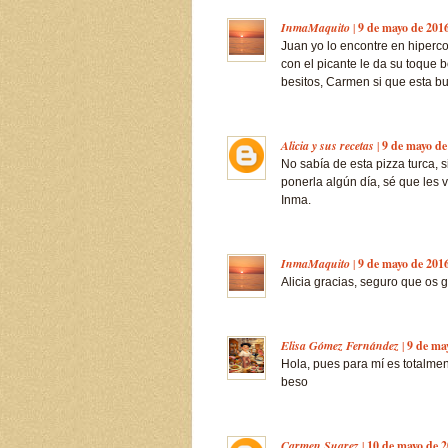
InmaMaquito
|
9 de mayo de 2016
Juan yo lo encontre en hiperc
con el picante le da su toque
besitos, Carmen si que esta b
Alicia y sus recetas
|
9 de mayo de
No sabía de esta pizza turca,
ponerla algún día, sé que les 
Inma.
InmaMaquito
|
9 de mayo de 2016
Alicia gracias, seguro que os 
Elisa Gómez Fernández
|
9 de ma
Hola, pues para mí es totalmen
beso
Carmen Suarez
|
10 de mayo de 2