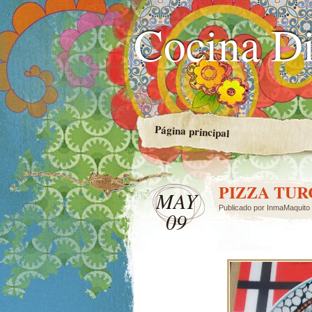
Cocina Di
Página principal
PIZZA TU
MAY
Publicado por
InmaMaquito
09