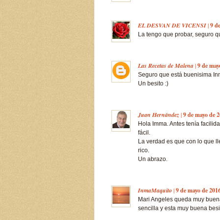
EL DESVAN DE VICENSI
|
9 d
La tengo que probar, seguro q
Las Recetas de Malena
|
9 de may
Seguro que está buenisima Inm
Un besito :)
Juan Hernández
|
9 de mayo de 2
Hola Imma. Antes tenía facilid
fácil.
La verdad es que con lo que ll
rico.
Un abrazo.
InmaMaquito
|
9 de mayo de 2016
Mari Angeles queda muy buena 
sencilla y esta muy buena besi