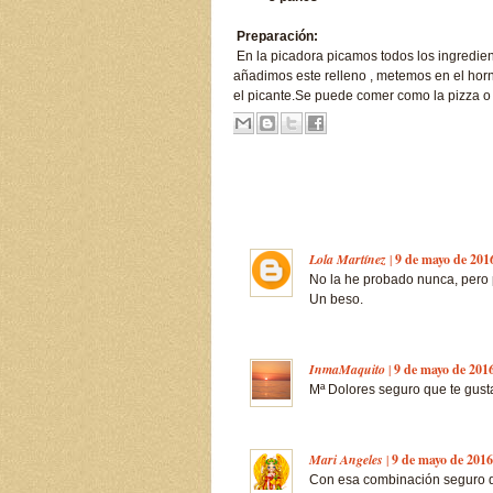
Preparación:
En la picadora picamos todos los ingredie
añadimos este relleno , metemos en el horn
el picante.Se puede comer como la pizza o 
Lola Martínez
|
9 de mayo de 2016
No la he probado nunca, pero 
Un beso.
InmaMaquito
|
9 de mayo de 2016
Mª Dolores seguro que te gusta
Mari Angeles
|
9 de mayo de 2016
Con esa combinación seguro qu