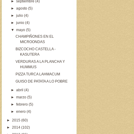
►
septiembre
(4)
►
agosto
(5)
►
julio
(4)
►
junio
(4)
▼
mayo
(5)
CHAMPIÑONES EN EL
MICROONDAS
BIZCOCHO CASTELLA -
KASUTERA
VERDURAS A LA PLANCHA Y
HUMMUS
PIZZA TURCA LAHMACUM
GUISO DE PATATA A LO POBRE
►
abril
(4)
►
marzo
(5)
►
febrero
(5)
►
enero
(4)
►
2015
(60)
►
2014
(102)