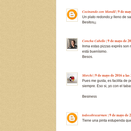
Cocinando con Mandil
|
9 de may
Un plato redondo,y lleno de sab
Besitos¡¡
Concha Cabello
|
9 de mayo de 20
Inma estas pizzas exprés son 
está buenísimo.
Besos.
Merchi
|
9 de mayo de 2016 a las
Pues me gusta, es facilita de 
siempre. Eso si, yo con el tab
Besiness
todosobrecarmen
|
9 de mayo de 2
Tiene una pinta estupenda que 