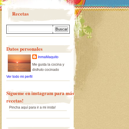
Recetas
Datos personales
InmaMaquito
Me gusta la cocina y
disfruto cocinado
Ver todo mi perfil
Sígueme en instagram para más
recetas!
Pincha aquí para ir a mi insta!