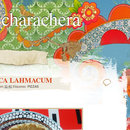
charachera
RCA LAHMACUM
en
11:41
Etiquetas:
PIZZAS