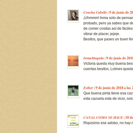
Concha Cabello
|
9 de junio de 20
¡Uhmmm! Inma solo de pensarl
probado, pero ya sabes que de
de comer cositas así de fáciles
vibrar de placer, jejeje.
Besitos, que pases un buen fi
InmaMaquito
|
9 de junio de 2018
Victoria queda muy buena besit
cuentas besitos, Lolines queda
Esther
|
9 de junio de 2018 a las 
Que buena pinta tiene esa caz
esta cazuela esta de vicio, so
CANAL COMO SE HACE
|
10 de
Riquisimo ese adobo, no hay n