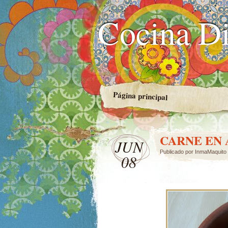
Cocina Di
Página principal
CARNE EN
JUN
Publicado por
InmaMaquito
08