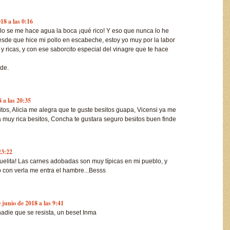
18 a las 0:16
o se me hace agua la boca ¡qué rico! Y eso que nunca lo he
sde que hice mi pollo en escabeche, estoy yo muy por la labor
 y ricas, y con ese saborcito especial del vinagre que te hace
nde.
 a las 20:35
os, Alicia me alegra que te guste besitos guapa, Vicensi ya me
 muy rica besitos, Concha te gustara seguro besitos buen finde
23:22
uelita! Las carnes adobadas son muy típicas en mi pueblo, y
lo con verla me entra el hambre...Besss
 junio de 2018 a las 9:41
adie que se resista, un beset Inma