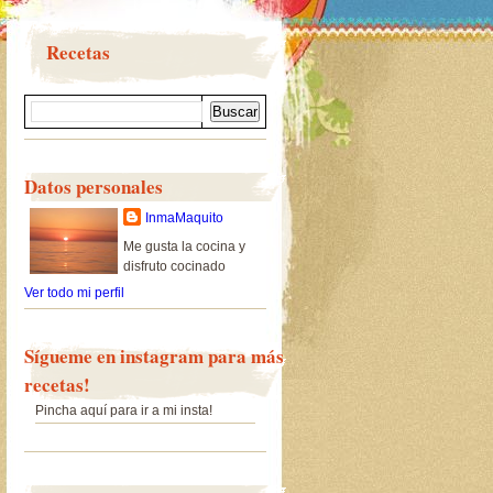
Recetas
Datos personales
InmaMaquito
Me gusta la cocina y
disfruto cocinado
Ver todo mi perfil
Sígueme en instagram para más
recetas!
Pincha aquí para ir a mi insta!