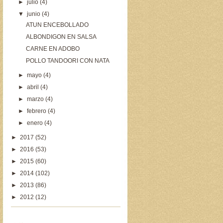
►
julio
(4)
▼
junio
(4)
ATUN ENCEBOLLADO
ALBONDIGON EN SALSA
CARNE EN ADOBO
POLLO TANDOORI CON NATA
►
mayo
(4)
►
abril
(4)
►
marzo
(4)
►
febrero
(4)
►
enero
(4)
►
2017
(52)
►
2016
(53)
►
2015
(60)
►
2014
(102)
►
2013
(86)
►
2012
(12)