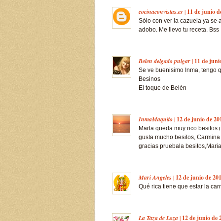
cocinaconvistas.es
|
11 de junio d
Sólo con ver la cazuela ya se 
adobo. Me llevo tu receta. Bss
Belen delgado pulgar
|
11 de juni
Se ve buenisimo Inma, tengo q
Besinos
El toque de Belén
InmaMaquito
|
12 de junio de 20
Marta queda muy rico besitos 
gusta mucho besitos, Carmina g
gracias pruebala besitos,Maria
Mari Angeles
|
12 de junio de 201
Qué rica tiene que estar la ca
La Taza de Loza
|
12 de junio de 