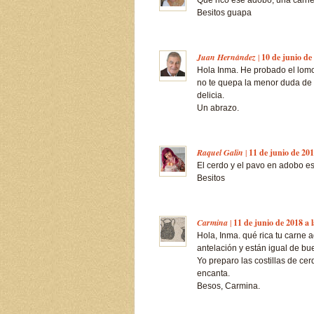
Qué rico ese adobo, una carn
Besitos guapa
Juan Hernández
|
10 de junio de
Hola Inma. He probado el lom
no te quepa la menor duda de 
delicia.
Un abrazo.
Raquel Galin
|
11 de junio de 201
El cerdo y el pavo en adobo es
Besitos
Carmina
|
11 de junio de 2018 a 
Hola, Inma. qué rica tu carn
antelación y están igual de bu
Yo preparo las costillas de ce
encanta.
Besos, Carmina.