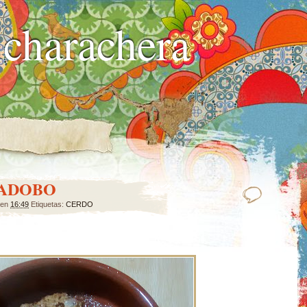
charachera
 ADOBO
en
16:49
Etiquetas:
CERDO