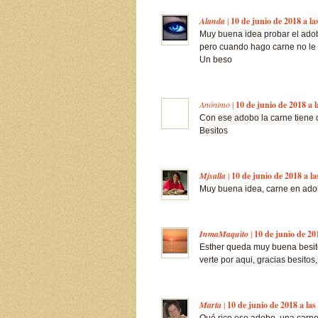
Alanda
|
10 de junio de 2018 a la
Muy buena idea probar el ado
pero cuando hago carne no le 
Un beso
Anónimo
|
10 de junio de 2018 a l
Con ese adobo la carne tiene 
Besitos
Mjsalla
|
10 de junio de 2018 a la
Muy buena idea, carne en ado
InmaMaquito
|
10 de junio de 20
Esther queda muy buena besit
verte por aqui, gracias besit
Marta
|
10 de junio de 2018 a las