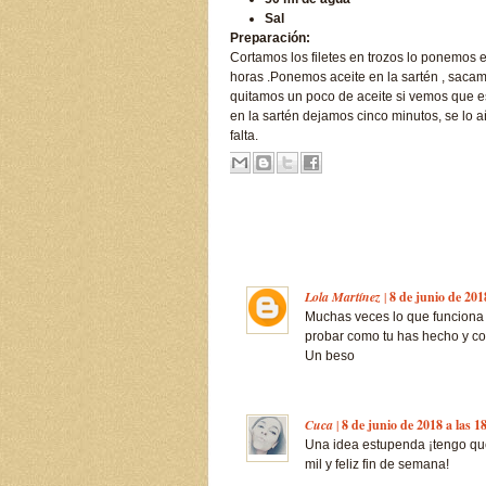
Sal
Preparación:
Cortamos los filetes en trozos lo ponemos
horas .Ponemos aceite en la sartén , saca
quitamos un poco de aceite si vemos que e
en la sartén dejamos cinco minutos, se lo 
falta.
Lola Martínez
|
8 de junio de 201
Muchas veces lo que funciona 
probar como tu has hecho y c
Un beso
Cuca
|
8 de junio de 2018 a las 1
Una idea estupenda ¡tengo qu
mil y feliz fin de semana!